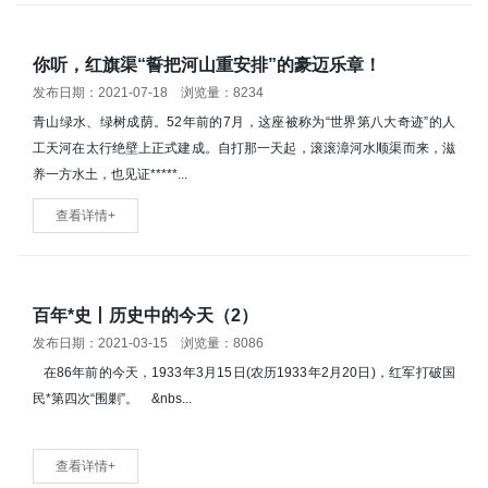
你听，红旗渠“誓把河山重安排”的豪迈乐章！
发布日期：2021-07-18 浏览量：8234
青山绿水、绿树成荫。52年前的7月，这座被称为“世界第八大奇迹”的人
工天河在太行绝壁上正式建成。自打那一天起，滚滚漳河水顺渠而来，滋
养一方水土，也见证*****...
查看详情+
百年*史丨历史中的今天（2）
发布日期：2021-03-15 浏览量：8086
在86年前的今天，1933年3月15日(农历1933年2月20日)，红军打破国
民*第四次“围剿”。 &nbs...
查看详情+